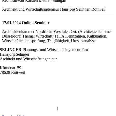
Rechtsanwalt Karsten Meurer, Stuttgart
Architekt und Wirtschaftsingenieur Hansjörg Selinger, Rottweil
17.01.2024 Online-Seminar
Architektenkammer Nordrhein-Westfalen Ort: (Architektenkammer
Düsseldorf) Thema: Wirtschaft, Teil A Kennzahlen, Kalkulation,
Wirtschaftlichkeitsprüfung, Tragfähigkeit, Umsatzanalyse
SELINGER
Planungs- und Wirtschaftsingenieurbüro
Hansjörg Selinger
Architekt und Wirtschaftsingenieur
Körnerstr. 59
78628 Rottweil
Telefon
07 41-1 75 56 44
Mobil
0170 – 27 66 277
info@buero-selinger.de
Impressum
|
Datenschutz