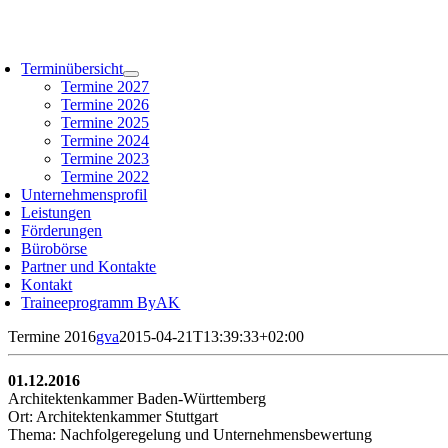
Zum
Inhalt
oggle
springen
avigation
Terminübersicht
Termine 2027
Termine 2026
Termine 2025
Termine 2024
Termine 2023
Termine 2022
Unternehmensprofil
Leistungen
Förderungen
Bürobörse
Partner und Kontakte
Kontakt
Traineeprogramm ByAK
Termine 2016
gva
2015-04-21T13:39:33+02:00
01.12.2016
Architektenkammer Baden-Württemberg
Ort: Architektenkammer Stuttgart
Thema: Nachfolgeregelung und Unternehmensbewertung