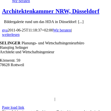
Wir beraten
Architektenkammer NRW, Düsseldorf
Bildergalerie rund um das HDA in Düsseldorf: [...]
gva
2011-06-25T11:18:37+02:00
Wir beraten
|
weiterlesen
SELINGER
Planungs- und Wirtschaftsingenieurbüro
Hansjörg Selinger
Architekt und Wirtschaftsingenieur
Körnerstr. 59
78628 Rottweil
Telefon
07 41-1 75 56 44
Mobil
0170 – 27 66 277
info@buero-selinger.de
Impressum
|
Datenschutz
Page load link