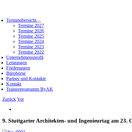
Zum
Inhalt
oggle
springen
avigation
Terminübersicht
Termine 2027
Termine 2026
Termine 2025
Termine 2024
Termine 2023
Termine 2022
Unternehmensprofil
Leistungen
Förderungen
Bürobörse
Partner und Kontakte
Kontakt
Traineeprogramm ByAK
Zurück
Vor
Zeige
grösseres
Bild
9. Stuttgarter Architekten- und Ingenieurtag am 23.