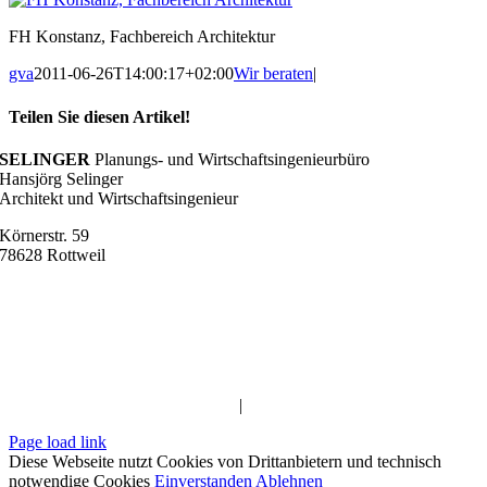
FH Konstanz, Fachbereich Architektur
gva
2011-06-26T14:00:17+02:00
Wir beraten
|
Teilen Sie diesen Artikel!
Facebook
X
Reddit
LinkedIn
WhatsApp
Telegram
Tumblr
Pinterest
Vk
Xing
E-
SELINGER
Planungs- und Wirtschaftsingenieurbüro
Mail
Hansjörg Selinger
Architekt und Wirtschaftsingenieur
Körnerstr. 59
78628 Rottweil
Telefon
07 41-1 75 56 44
Mobil
0170 – 27 66 277
info@buero-selinger.de
Impressum
|
Datenschutz
Page load link
Diese Webseite nutzt Cookies von Drittanbietern und technisch
notwendige Cookies
Einverstanden
Ablehnen