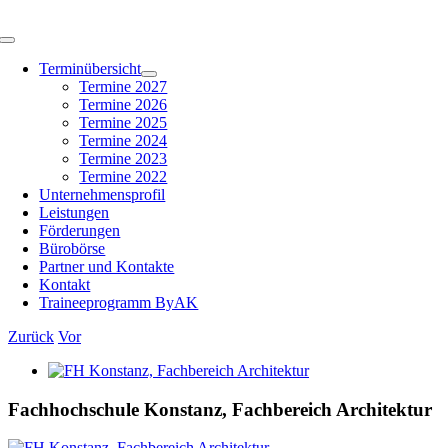
Zum
Inhalt
Toggle
springen
Navigation
Terminübersicht
Termine 2027
Termine 2026
Termine 2025
Termine 2024
Termine 2023
Termine 2022
Unternehmensprofil
Leistungen
Förderungen
Bürobörse
Partner und Kontakte
Kontakt
Traineeprogramm ByAK
Zurück
Vor
Zeige
grösseres
Bild
Fachhochschule Konstanz, Fachbereich Architektur